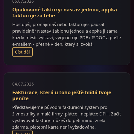
05.07.2026
Opakované faktury: nastav jednou, appka
fakturuje za tebe
Hostuješ, pronajímáš nebo fakturuješ paušál
pravidelně? Nastav šablonu jednou a appka ji sama
každý měsíc vystaví, vygeneruje PDF i ISDOC a pošle
e-mailem - přesně v den, který si zvolíš.
Číst dál
04.07.2026
Fakturace, která u toho ještě hlídá tvoje
peníze
Představujeme původní fakturační systém pro
živnostníky a malé firmy, plátce i neplátce DPH. Začít
vystavovat faktury můžeš do pěti minut zcela
zdarma, platební karta není vyžadována.