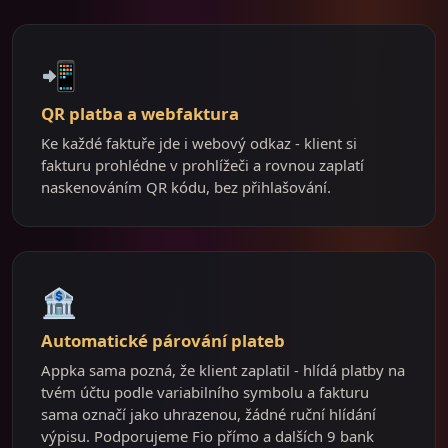
📲
QR platba a webfaktura
Ke každé faktuře jde i webový odkaz - klient si
fakturu prohlédne v prohlížeči a rovnou zaplatí
naskenováním QR kódu, bez přihlašování.
🏦
Automatické párování plateb
Appka sama pozná, že klient zaplatil - hlídá platby na
tvém účtu podle variabilního symbolu a fakturu
sama označí jako uhrazenou, žádné ruční hlídání
výpisu. Podporujeme Fio přímo a dalších 9 bank