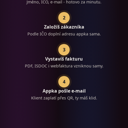
Jméno, IČO, e-mail - hotovo za minutu.
2
Založíš zákazníka
Podle IČO doplní adresu appka sama.
3
Vystavíš fakturu
PDF, ISDOC i webfaktura vzniknou samy.
4
Appka pošle e-mail
Klient zaplatí přes QR, ty máš klid.