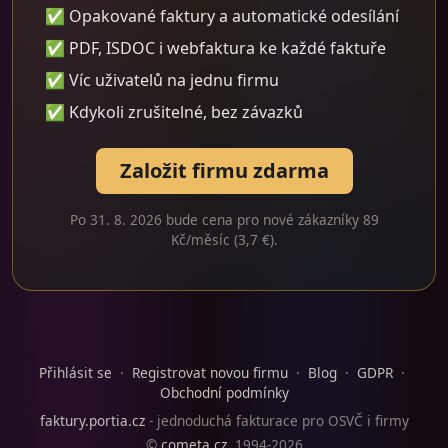
✅ Opakované faktury a automatické odesílání
✅ PDF, ISDOC i webfaktura ke každé faktuře
✅ Víc uživatelů na jednu firmu
✅ Kdykoli zrušitelné, bez závazků
Založit firmu zdarma
Po 31. 8. 2026 bude cena pro nové zákazníky 89
Kč/měsíc (3,7 €).
Přihlásit se
·
Registrovat novou firmu
·
Blog
·
GDPR
·
Obchodní podmínky
faktury.portia.cz
- jednoduchá fakturace pro OSVČ i firmy
©
cometa.cz
, 1994-2026