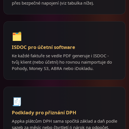
přes bezpečné napojení (viz tabulka níže).
🗂️
ISDOC pro účetní software
Ke každé faktuře se vedle PDF generuje i ISDOC -
tvůj klient (nebo účetní) ho rovnou naimportuje do
Pohody, Money S3, ABRA nebo iDokladu.
🧾
Podklady pro přiznání DPH
Appka plátcům DPH sama spočítá základ a daň podle
sazeb za měsíc nebo čtvrtletí (i nárok na odpočet,