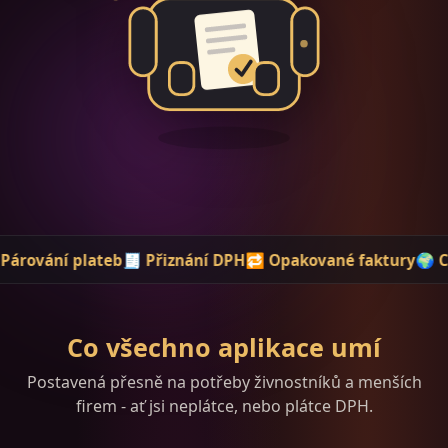
b
🧾 Přiznání DPH
🔁 Opakované faktury
🌍 CZ i SK
🏢 ARES/
Co všechno aplikace umí
Postavená přesně na potřeby živnostníků a menších
firem - ať jsi neplátce, nebo plátce DPH.