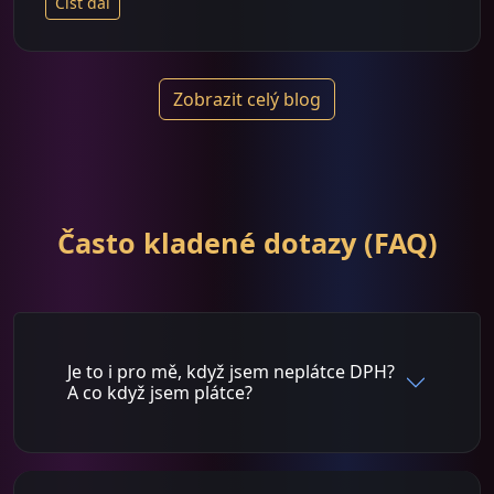
Číst dál
Zobrazit celý blog
Často kladené dotazy (FAQ)
Je to i pro mě, když jsem neplátce DPH?
A co když jsem plátce?