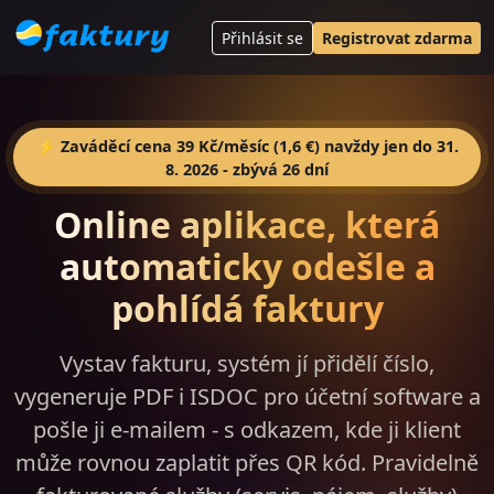
Přihlásit se
Registrovat zdarma
⚡ Zaváděcí cena 39 Kč/měsíc (1,6 €) navždy jen do 31.
8. 2026 - zbývá 26 dní
Online aplikace, která
automaticky odešle a
pohlídá faktury
Vystav fakturu, systém jí přidělí číslo,
vygeneruje PDF i ISDOC pro účetní software a
pošle ji e-mailem - s odkazem, kde ji klient
může rovnou zaplatit přes QR kód. Pravidelně