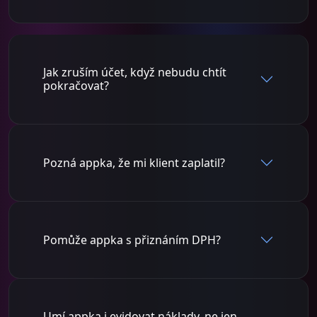
Jak zruším účet, když nebudu chtít
pokračovat?
Pozná appka, že mi klient zaplatil?
Pomůže appka s přiznáním DPH?
Umí appka i evidovat náklady, ne jen