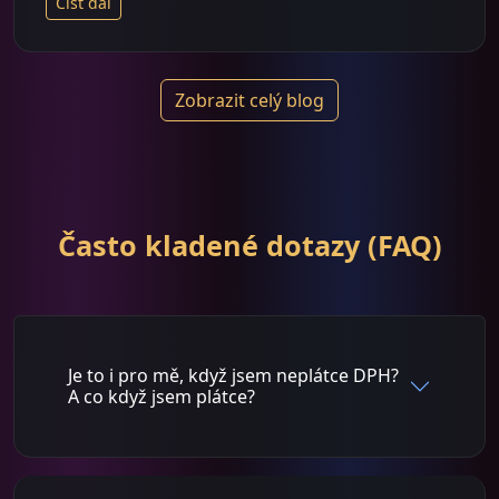
Číst dál
Zobrazit celý blog
Často kladené dotazy (FAQ)
Je to i pro mě, když jsem neplátce DPH?
A co když jsem plátce?