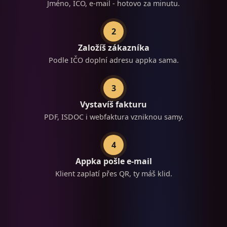
Jméno, IČO, e-mail - hotovo za minutu.
2
Založíš zákazníka
Podle IČO doplní adresu appka sama.
3
Vystavíš fakturu
PDF, ISDOC i webfaktura vzniknou samy.
4
Appka pošle e-mail
Klient zaplatí přes QR, ty máš klid.