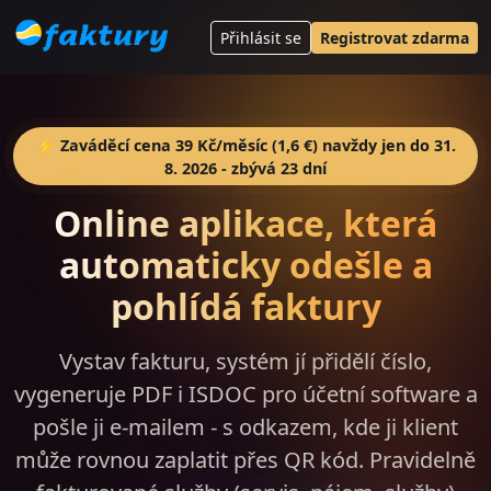
Přihlásit se
Registrovat zdarma
⚡ Zaváděcí cena 39 Kč/měsíc (1,6 €) navždy jen do 31.
8. 2026 - zbývá 23 dní
Online aplikace, která
automaticky odešle a
pohlídá faktury
Vystav fakturu, systém jí přidělí číslo,
vygeneruje PDF i ISDOC pro účetní software a
pošle ji e-mailem - s odkazem, kde ji klient
může rovnou zaplatit přes QR kód. Pravidelně