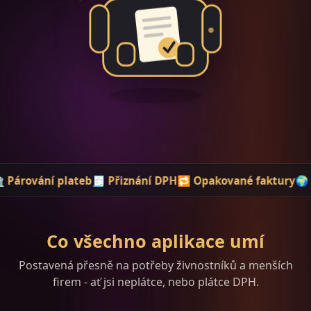
eb
🧾 Přiznání DPH
🔁 Opakované faktury
🌍 CZ i SK
🏢 ARES
Co všechno aplikace umí
Postavená přesně na potřeby živnostníků a menších
firem - ať jsi neplátce, nebo plátce DPH.