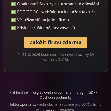
✅ Opakované faktury a automatické odesílání
✅ PDF, ISDOC i webfaktura ke každé faktuře
✅ Víc uživatelů na jednu firmu
✅ Kdykoli zrušitelné, bez závazků
Založit firmu zdarma
Po 31. 8. 2026 bude cena pro nové zákazníky 89
Kč/měsíc (3,7 €).
Přihlásit se
·
Registrovat novou firmu
·
Blog
·
GDPR
·
Obchodní podmínky
faktury.portia.cz
- jednoduchá fakturace pro OSVČ i firmy
©
cometa.cz
, 1994-2026