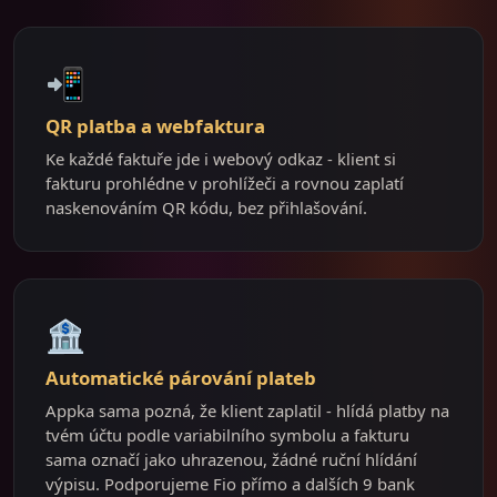
📲
QR platba a webfaktura
Ke každé faktuře jde i webový odkaz - klient si
fakturu prohlédne v prohlížeči a rovnou zaplatí
naskenováním QR kódu, bez přihlašování.
🏦
Automatické párování plateb
Appka sama pozná, že klient zaplatil - hlídá platby na
tvém účtu podle variabilního symbolu a fakturu
sama označí jako uhrazenou, žádné ruční hlídání
výpisu. Podporujeme Fio přímo a dalších 9 bank