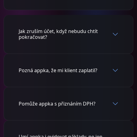
Jak zruším účet, když nebudu chtít
pokračovat?
Pozná appka, že mi klient zaplatil?
Pomůže appka s přiznáním DPH?
Umí appka i evidovat náklady, ne jen