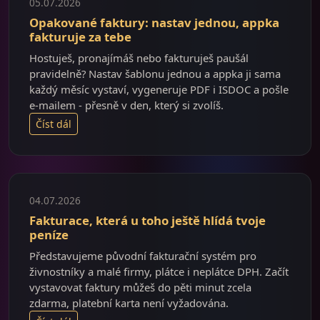
05.07.2026
Opakované faktury: nastav jednou, appka
fakturuje za tebe
Hostuješ, pronajímáš nebo fakturuješ paušál
pravidelně? Nastav šablonu jednou a appka ji sama
každý měsíc vystaví, vygeneruje PDF i ISDOC a pošle
e-mailem - přesně v den, který si zvolíš.
Číst dál
04.07.2026
Fakturace, která u toho ještě hlídá tvoje
peníze
Představujeme původní fakturační systém pro
živnostníky a malé firmy, plátce i neplátce DPH. Začít
vystavovat faktury můžeš do pěti minut zcela
zdarma, platební karta není vyžadována.