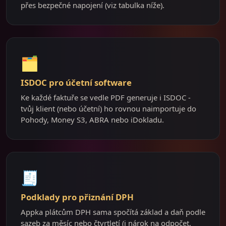
přes bezpečné napojení (viz tabulka níže).
🗂️
ISDOC pro účetní software
Ke každé faktuře se vedle PDF generuje i ISDOC -
tvůj klient (nebo účetní) ho rovnou naimportuje do
Pohody, Money S3, ABRA nebo iDokladu.
🧾
Podklady pro přiznání DPH
Appka plátcům DPH sama spočítá základ a daň podle
sazeb za měsíc nebo čtvrtletí (i nárok na odpočet,